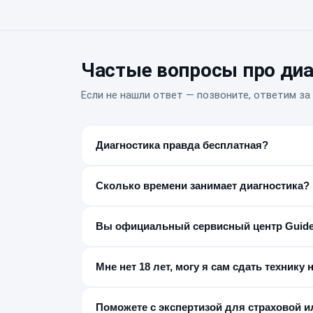
Частые вопросы про диа
Если не нашли ответ — позвоните, ответим за 
Диагностика правда бесплатная?
Да, если после диагностики вы делаете ремонт
₽, мы предупреждаем об этом заранее.
Сколько времени занимает диагностика?
От 15 до 80 минут в зависимости от сложности
Вы официальный сервисный центр Guid
Нет, мы независимый постгарантийный сервис.
этим нужно обращаться в авторизованный СЦ G
Мне нет 18 лет, могу я сам сдать технику 
Нет, заказ-наряд оформляется только с сове
Поможете с экспертизой для страховой и