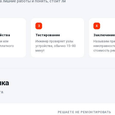
а лишние работы и понять, стоит ли
3
4
йства
Тестирование
Заключение
и или
Инженер проверяет узлы
Называем при
платного
устройства, обычно 15–80
неисправност
минут
стоимость ре
ика
а.
РЕШАЕТЕ НЕ РЕМОНТИРОВАТЬ